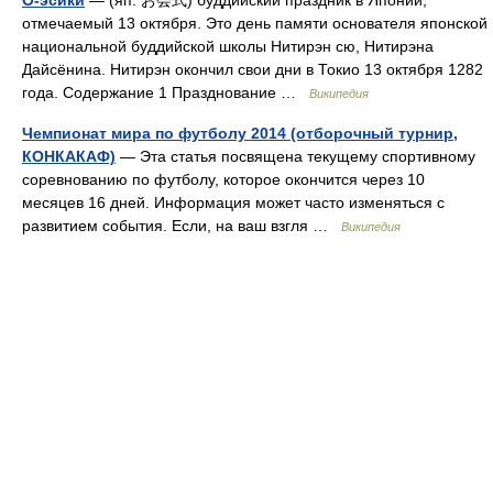
О-эсики
— (яп. お会式) буддийский праздник в Японии,
отмечаемый 13 октября. Это день памяти основателя японской
национальной буддийской школы Нитирэн сю, Нитирэна
Дайсёнина. Нитирэн окончил свои дни в Токио 13 октября 1282
года. Содержание 1 Празднование …
Википедия
Чемпионат мира по футболу 2014 (отборочный турнир,
КОНКАКАФ)
— Эта статья посвящена текущему спортивному
соревнованию по футболу, которое окончится через 10
месяцев 16 дней. Информация может часто изменяться с
развитием события. Если, на ваш взгля …
Википедия