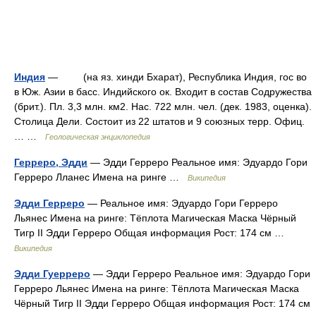
Индия
— (на яз. хинди Бхарат), Республика Индия, гос во
в Юж. Азии в басс. Индийского ок. Входит в состав Содружества
(брит.). Пл. 3,3 млн. км2. Нас. 722 млн. чел. (дек. 1983, оценка).
Столица Дели. Состоит из 22 штатов и 9 союзных терр. Офиц.
… …
Геологическая энциклопедия
Герреро, Эдди
— Эдди Герреро Реальное имя: Эдуардо Гори
Герреро Лланес Имена на ринге …
Википедия
Эдди Герреро
— Реальное имя: Эдуардо Гори Герреро
Льянес Имена на ринге: Тёплота Магическая Маска Чёрный
Тигр II Эдди Герреро Общая информация Рост: 174 см …
Википедия
Эдди Гуерреро
— Эдди Герреро Реальное имя: Эдуардо Гори
Герреро Льянес Имена на ринге: Тёплота Магическая Маска
Чёрный Тигр II Эдди Герреро Общая информация Рост: 174 см