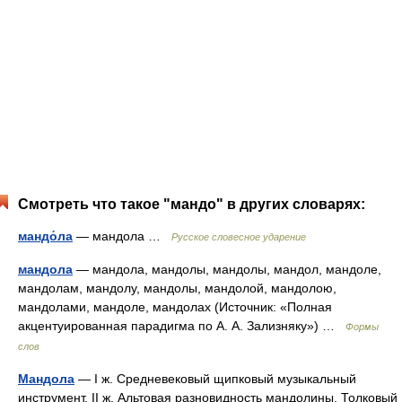
Смотреть что такое "мандо" в других словарях:
мандо́ла
— мандола …
Русское словесное ударение
мандола
— мандола, мандолы, мандолы, мандол, мандоле,
мандолам, мандолу, мандолы, мандолой, мандолою,
мандолами, мандоле, мандолах (Источник: «Полная
акцентуированная парадигма по А. А. Зализняку») …
Формы
слов
Мандола
— I ж. Средневековый щипковый музыкальный
инструмент. II ж. Альтовая разновидность мандолины. Толковый