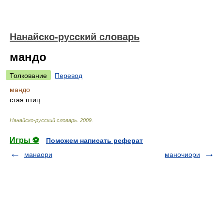
Нанайско-русский словарь
мандо
Толкование
Перевод
мандо
стая птиц
Нанайско-русский словарь
.
2009
.
Игры ⚽
Поможем написать реферат
манаори
маночиори